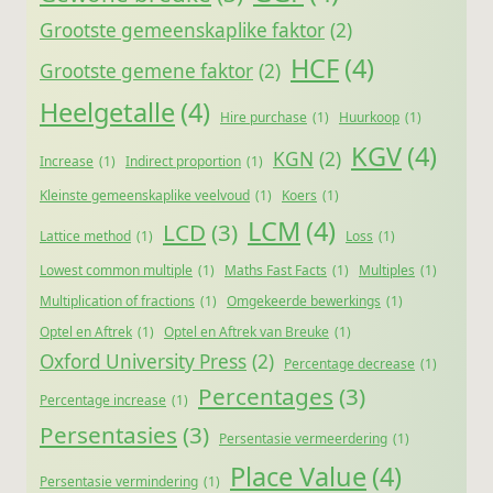
Grootste gemeenskaplike faktor
(2)
HCF
(4)
Grootste gemene faktor
(2)
Heelgetalle
(4)
Hire purchase
(1)
Huurkoop
(1)
KGV
(4)
KGN
(2)
Increase
(1)
Indirect proportion
(1)
Kleinste gemeenskaplike veelvoud
(1)
Koers
(1)
LCM
(4)
LCD
(3)
Lattice method
(1)
Loss
(1)
Lowest common multiple
(1)
Maths Fast Facts
(1)
Multiples
(1)
Multiplication of fractions
(1)
Omgekeerde bewerkings
(1)
Optel en Aftrek
(1)
Optel en Aftrek van Breuke
(1)
Oxford University Press
(2)
Percentage decrease
(1)
Percentages
(3)
Percentage increase
(1)
Persentasies
(3)
Persentasie vermeerdering
(1)
Place Value
(4)
Persentasie vermindering
(1)