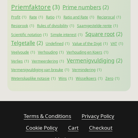
Priemfaktore
(3)
Prime numbers
(2)
Profit
(1)
Rate
(1)
Ratio
(1)
Ratio and Rate
(1)
Reciprocal
(1)
Resiprook
(1)
Rules of divisibility
(1)
Saamgestelde rente
(1)
Square root
(2)
Scientific notation
(1)
Simple interest
(1)
Telgetalle
(2)
Undefined
(1)
Value of the Digit
(1)
VAT
(1)
Veelvoude
(1)
Verhouding
(1)
Verhouding en Koers
(1)
Vermenigvuldiging
(2)
Verlies
(1)
Vermeerdering
(1)
Vermenigvuldiging van breuke
(1)
Vermindering
(1)
Wetenskaplike notasie
(1)
Wins
(1)
Wisselkoers
(1)
Zero
(1)
Terms & Conditions
Privacy Policy
Cookie Policy
Cart
Checkout