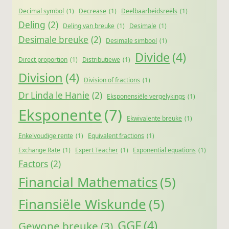
Decimal symbol
(1)
Decrease
(1)
Deelbaarheidsreëls
(1)
Deling
(2)
Deling van breuke
(1)
Desimale
(1)
Desimale breuke
(2)
Desimale simbool
(1)
Divide
(4)
Direct proportion
(1)
Distributiewe
(1)
Division
(4)
Division of fractions
(1)
Dr Linda le Hanie
(2)
Eksponensiële vergelykings
(1)
Eksponente
(7)
Ekwivalente breuke
(1)
Enkelvoudige rente
(1)
Equivalent fractions
(1)
Exchange Rate
(1)
Expert Teacher
(1)
Exponential equations
(1)
Factors
(2)
Financial Mathematics
(5)
Finansiële Wiskunde
(5)
GGF
(4)
Gewone breuke
(3)