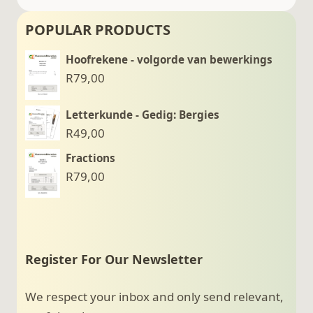
KOERS
POPULAR PRODUCTS
–
VERDEEL
Hoofrekene - volgorde van bewerkings
IN
R
79,00
‘N
VERHOUDING
Letterkunde - Gedig: Bergies
R
49,00
Fractions
R
79,00
Register For Our Newsletter
We respect your inbox and only send relevant,