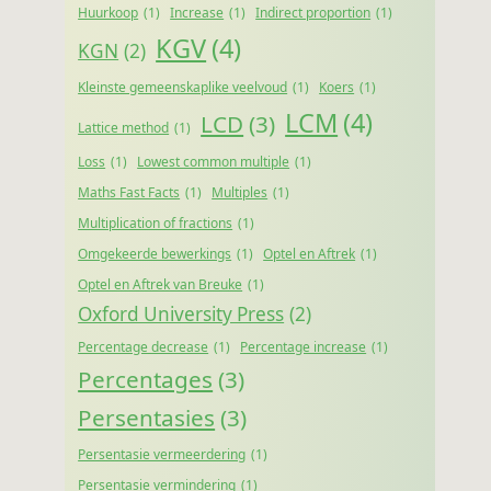
Huurkoop
(1)
Increase
(1)
Indirect proportion
(1)
KGV
(4)
KGN
(2)
Kleinste gemeenskaplike veelvoud
(1)
Koers
(1)
LCM
(4)
LCD
(3)
Lattice method
(1)
Loss
(1)
Lowest common multiple
(1)
Maths Fast Facts
(1)
Multiples
(1)
Multiplication of fractions
(1)
Omgekeerde bewerkings
(1)
Optel en Aftrek
(1)
Optel en Aftrek van Breuke
(1)
Oxford University Press
(2)
Percentage decrease
(1)
Percentage increase
(1)
Percentages
(3)
Persentasies
(3)
Persentasie vermeerdering
(1)
Persentasie vermindering
(1)