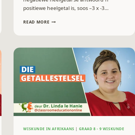
positiewe heelgetal is, soos –3 x -3…
VERMENIGVULDIGING
READ MORE
EN
DELING
VAN
HEELGETALLE
WISKUNDE IN AFRIKAANS
|
GRAAD 8 - 9 WISKUNDE