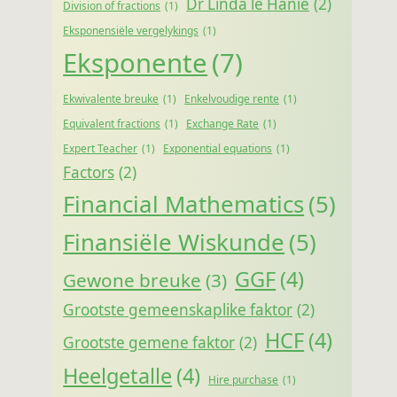
Dr Linda le Hanie
(2)
Division of fractions
(1)
Eksponensiële vergelykings
(1)
Eksponente
(7)
Ekwivalente breuke
(1)
Enkelvoudige rente
(1)
Equivalent fractions
(1)
Exchange Rate
(1)
Expert Teacher
(1)
Exponential equations
(1)
Factors
(2)
Financial Mathematics
(5)
Finansiële Wiskunde
(5)
GGF
(4)
Gewone breuke
(3)
Grootste gemeenskaplike faktor
(2)
HCF
(4)
Grootste gemene faktor
(2)
Heelgetalle
(4)
Hire purchase
(1)