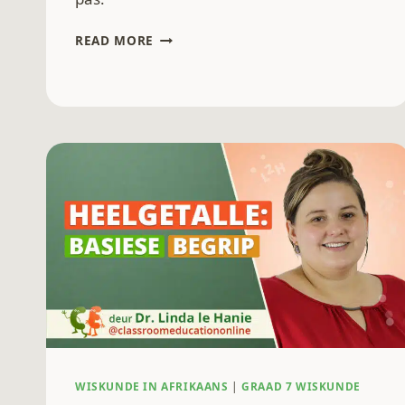
HEELGETALLE
READ MORE
–
GRAAD
8
EN
9
SOMME
WISKUNDE IN AFRIKAANS
|
GRAAD 7 WISKUNDE