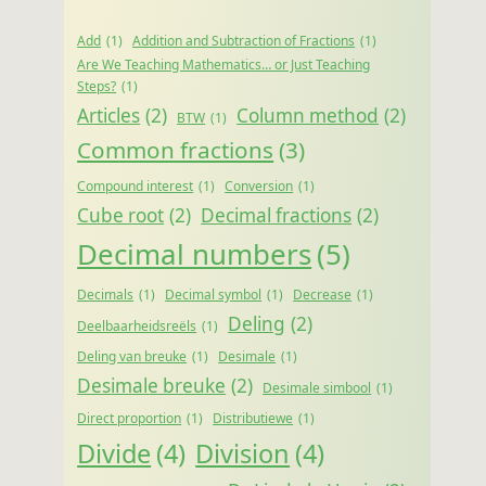
Add
(1)
Addition and Subtraction of Fractions
(1)
Are We Teaching Mathematics… or Just Teaching
Steps?
(1)
Articles
(2)
Column method
(2)
BTW
(1)
Common fractions
(3)
Compound interest
(1)
Conversion
(1)
Cube root
(2)
Decimal fractions
(2)
Decimal numbers
(5)
Decimals
(1)
Decimal symbol
(1)
Decrease
(1)
Deling
(2)
Deelbaarheidsreëls
(1)
Deling van breuke
(1)
Desimale
(1)
Desimale breuke
(2)
Desimale simbool
(1)
Direct proportion
(1)
Distributiewe
(1)
Divide
(4)
Division
(4)